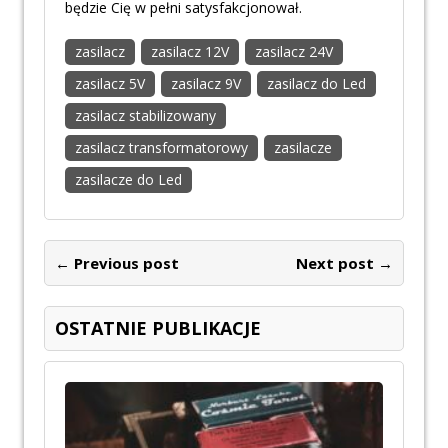
będzie Cię w pełni satysfakcjonował.
zasilacz
zasilacz 12V
zasilacz 24V
zasilacz 5V
zasilacz 9V
zasilacz do Led
zasilacz stabilizowany
zasilacz transformatorowy
zasilacze
zasilacze do Led
← Previous post
Next post →
OSTATNIE PUBLIKACJE