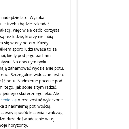
ż nadejdzie lato. Wysoka
 nie trzeba będzie zakładać
akacji, więc wiele osób korzysta
ą też ludzie, którzy nie lubią
ewa się wtedy potem. Każdy
całkiem sporo ludzi uważa to za
lubi, kiedy pod jego pachami
 wpływu. Na obecnym rynku
mają zahamować wydzielanie potu.
cenci. Szczególnie widoczne jest to
lość potu. Nadmierne pocenie pod
i tego, jak sobie z tym radzić.
go jednego skutecznego leku. Ale
cenie się
może zostać wyleczone.
lka z nadmierną potliwością.
czesny sposób leczenia zwalczają
dzo duże doświadczenie w tej
swoje horyzonty.