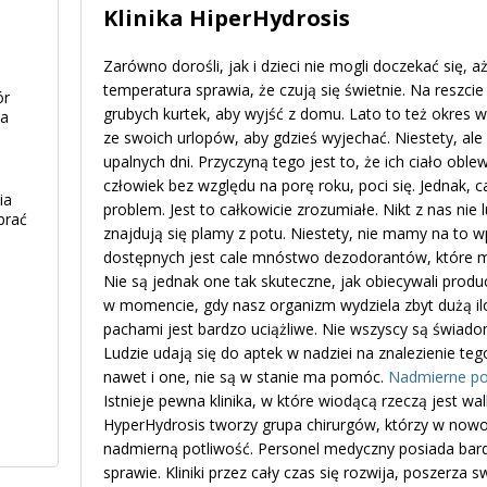
Klinika HiperHydrosis
Zarówno dorośli, jak i dzieci nie mogli doczekać się, a
temperatura sprawia, że czują się świetnie. Na reszcie
ór
grubych kurtek, aby wyjść z domu. Lato to też okres w
ia
ze swoich urlopów, aby gdzieś wyjechać. Niestety, ale s
upalnych dni. Przyczyną tego jest to, że ich ciało obl
człowiek bez względu na porę roku, poci się. Jednak, 
ia
problem. Jest to całkowicie zrozumiałe. Nikt z nas nie 
brać
znajdują się plamy z potu. Niestety, nie mamy na to
dostępnych jest cale mnóstwo dezodorantów, które 
Nie są jednak one tak skuteczne, jak obiecywali produ
w momencie, gdy nasz organizm wydziela zbyt dużą i
pachami jest bardzo uciążliwe. Nie wszyscy są świadom
Ludzie udają się do aptek w nadziei na znalezienie te
nawet i one, nie są w stanie ma pomóc.
Nadmierne po
Istnieje pewna klinika, w które wiodącą rzeczą jest wa
HyperHydrosis tworzy grupa chirurgów, którzy w nowo
nadmierną potliwość. Personel medyczny posiada bar
sprawie. Kliniki przez cały czas się rozwija, poszerza 