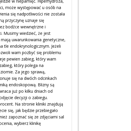
jedzie w niepamięć. Hiperhydroza,
ości, może występować u osób na
enia się nadpotliwości nie została
ną przyczynę uznaje się
zez bodźce wewnętrzne i
 Musimy wiedzieć, że jest
w mają uwarunkowania genetyczne,
a tle endokrynologicznym. Jeżeli
 pozwoli wam pozbyć się problemu
ieje pewien zabieg, który wam
abieg, który polega na
ziomie. Za jego sprawą,
konuje się na dwóch odcinkach
niką endoskopową. Blizny są
raca już po kilku dniach od
djęcie decyzji o zabiegu.
ocent. Na stronie kliniki znajdują
ie się, jak będzie przebiegało
nież zapoznać się ze zdjęciami sal
cenia, wybierz klinikę