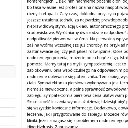
konferencjach. Dzięki nim nadmierne pocenie dłoni od
bo taka właśnie jest profesjonalna nazwa nadpotliw
różnych etapach. Cały czas, dokładna przyczyna pojawi
jeszcze ustalona. Jednak, za najbardziej prawdopodob
nieprawidłową stymulację układu autonomicznego pr
środowiskowe. Wyróżniamy dwa rodzaje nadpotliwości.
nadpotliwość pierwotna i wtórna. Na pierwotną wpły
zaś na wtórną wcześniejsze już choroby, na przykład n
zastanawiacie się, czy jest jakieś rozwiązanie, które
nadmiernego pocenia, możecie odetchnąć z ulgą. Istn
pomoże. Mamy tutaj na myśli sympatektomię. Jest to z
zablokowaniu pnia współczulnego na odpowiednim po
nadmierne oblewanie się potem znika. Ten zabieg wy
ciała. Sympatektomia piersiowa wykonywana jest tech
niemalże niewidoczne, a pełna sprawność zawodowa w
zabiegu. Sympatektomia piersiowa cena ułatwi wam po
Skuteczność leczenia wynosi aż dziewięćdziesiąt pięć pr
się wszystkie konieczne informacje. Dodatkowo, dowiec
leczenie, jak i przygotowanie do zabiegu. Możecie rów
kliniki. Jeżeli zmagasz się z problemem nadmiernego po
HiperHydrosis. Zapraszamy!