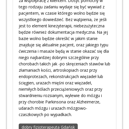
za współpracę z klientem. Dosyć pomocny w
tego rodzaju zadaniu wydaje się być wywiad z
pacjentem, w czasie którego wolno będzie się
wszystkiego dowiedzieć. Bez wątpienia, że jeśli
jest to element kinezyterapii, niebezużyteczna
będzie również dokumentacja medyczna. Na jej
bazie wolno będzie określić w jakim stanie
znajduje się aktualnie pacjent, oraz jakiego typu
ćwiczenia i masaże będą w stanie okazać się dla
niego najbardziej dobrymi szczególnie przy
chorobach takich jak -po skręceniach stawów lub
złamaniach kości, artroskopiach oraz przy
endoprotezach, rekonstrukcjach więzadeł lub
ścięgien, urazach mięśni oraz więzadeł,
niemiłych bólach przeciążeniowych oraz przy
stwardnieniu rozsianym, wylewie do mózgu i
przy chorobie Parkinsona oraz Alzheimerze,
udarach mózgu i urazach mózgowo-
czaszkowych po wypadkach.
dobry fizjoterapeuta Gdańsk