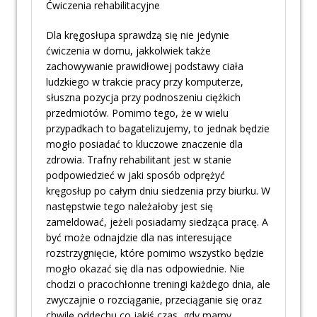
Ćwiczenia rehabilitacyjne
Dla kręgosłupa sprawdzą się nie jedynie
ćwiczenia w domu, jakkolwiek także
zachowywanie prawidłowej podstawy ciała
ludzkiego w trakcie pracy przy komputerze,
słuszna pozycja przy podnoszeniu ciężkich
przedmiotów. Pomimo tego, że w wielu
przypadkach to bagatelizujemy, to jednak będzie
mogło posiadać to kluczowe znaczenie dla
zdrowia. Trafny rehabilitant jest w stanie
podpowiedzieć w jaki sposób odprężyć
kręgosłup po całym dniu siedzenia przy biurku. W
następstwie tego należałoby jest się
zameldować, jeżeli posiadamy siedząca pracę. A
być może odnajdzie dla nas interesujące
rozstrzygnięcie, które pomimo wszystko będzie
mogło okazać się dla nas odpowiednie. Nie
chodzi o pracochłonne treningi każdego dnia, ale
zwyczajnie o rozciąganie, przeciąganie się oraz
chwilę oddechu co jakiś czas, gdy mamy