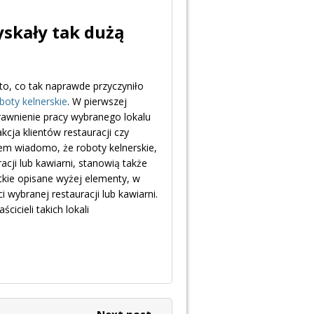
yskały tak dużą
 to, co tak naprawde przyczyniło
boty kelnerskie
. W pierwszej
rawnienie pracy wybranego lokalu
cja klientów restauracji czy
em wiadomo, że roboty kelnerskie,
ji lub kawiarni, stanowią także
kie opisane wyżej elementy, w
 wybranej restauracji lub kawiarni.
cicieli takich lokali
Next post →