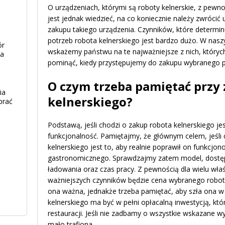
O urządzeniach, którymi są roboty kelnerskie, z pewno
jest jednak wiedzieć, na co koniecznie należy zwrócić
zakupu takiego urządzenia. Czynników, które determin
potrzeb robota kelnerskiego jest bardzo dużo. W nasz
ór
wskażemy państwu na te najważniejsze z nich, który
ia
pominąć, kiedy przystępujemy do zakupu wybranego pr
O czym trzeba pamiętać przy
ia
kelnerskiego?
brać
Podstawą, jeśli chodzi o zakup robota kelnerskiego je
funkcjonalność. Pamiętajmy, że głównym celem, jeśli
kelnerskiego jest to, aby realnie poprawił on funkcjo
gastronomicznego. Sprawdzajmy zatem model, dostęp
ładowania oraz czas pracy. Z pewnością dla wielu właśc
ważniejszych czynników będzie cena wybranego robota 
ona ważna, jednakże trzeba pamiętać, aby szła ona w 
kelnerskiego ma być w pełni opłacalną inwestycją, któ
restauracji. Jeśli nie zadbamy o wszystkie wskazane wy
mało trafiona.