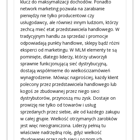
klucz do maksymalizacji dochodów. Ponadto
network marketing pozwala na zarabianie
pieniędzy nie tylko producentowi czy
usługodawcy, ale również innym ludziom, którzy
zechcą mieć etat przedstawiciela handlowego. W
tradycyjnym handlu za sprzedaż i promocje
odpowiadają punkty handlowe, sklepy bądź różni
eksperci od marketingu. W MLM elementy te są
pominięte, dlatego liderzy, którzy utworzyli
sprawnie funkcjonującą sieć dystrybucyjną,
dostają współmierne do wielkościzamówień
wynagrodzenie. Mówiąc najprościej, każdy klient
polecony przez przedstawiciela handlowego lub
kogoś ze zbudowanej przez niego sieci
dystrybutorów, przynoszą mu zysk. Dostaje on
prowizję nie tylko od towarów i usług
sprzedanych przez siebie, ale od każdego zakupu
w całej grupie. Wielkość otrzymanych zarobków
jest więc nieograniczona. Liderzy pełnią tu
właściwie nadrzędną rolę, gdyż wielkość
zbudowanej przez nich sieci i poziom ich