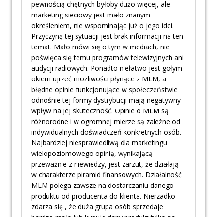
pewnością chętnych byłoby dużo więcej, ale
marketing sieciowy jest mało znanym
określeniem, nie wspominając już o jego idei.
Przyczyną tej sytuacji jest brak informacji na ten
temat. Mało mówi się o tym w mediach, nie
poświęca się temu programów telewizyjnych ani
audycji radiowych. Ponadto niełatwo jest gołym
okiem ujrzeć możliwości płynące z MLM, a
błędne opinie funkcjonujące w społeczeństwie
odnośnie tej formy dystrybucji mają negatywny
wpływ na jej skuteczność. Opinie o MLM są
różnorodne i w ogromnej mierze są zależne od
indywidualnych doświadczeń konkretnych osób.
Najbardziej niesprawiedliwą dla marketingu
wielopoziomowego opinią, wynikającą
przeważnie z niewiedzy, jest zarzut, że działają
w charakterze piramid finansowych. Działalność
MLM polega zawsze na dostarczaniu danego
produktu od producenta do klienta. Nierzadko
zdarza się , że duża grupa osób sprzedaje