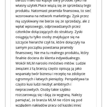
bardzo mało lub kupuje dany produkt tylko na
własny użytek.Płace wiążą się ze sprzedażą tego
produktu. Natomiast piramida finansowa, to sieć
wzorowana na network marketingu. Zysk przez
nią uzyskiwany nie bierze się ze sprzedaży, ale z
wpłat wpisowego, odprowadzanych przez
członków dołączających do struktury. Zyski
osiągają tu tylko osoby znajdujące się na
szczycie hierarchii czyli te, które dołączyły na
samym początku powstania piramidy
finansowej. Nie ma tu realnego produktu, który
finalnie dociera do klienta indywidualnego.
Wokół MLM narosło mnóstwo mitów. Ludzie
związani z tą branżą często opisują ją jako
wspaniały twór biznesu i receptę na zdobycie
ogromnych i łatwych pieniędzy. Perspektywa ta
często kusi ludzi niezbyt ambitnych i
niepracowitych. Osoby takie szybko
rozczarowują się i dają za wygraną. Należy
pamiętać, że branża MLM nie różni się pod
względem nakładów pracy od każdej innej