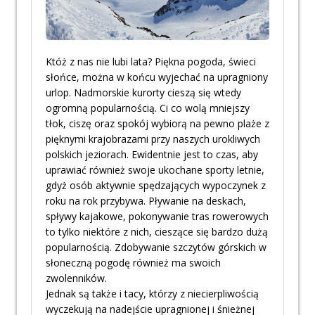
Któż z nas nie lubi lata? Piękna pogoda, świeci
słońce, można w końcu wyjechać na upragniony
urlop. Nadmorskie kurorty cieszą się wtedy
ogromną popularnością. Ci co wolą mniejszy
tłok, ciszę oraz spokój wybiorą na pewno plaże z
pięknymi krajobrazami przy naszych urokliwych
polskich jeziorach. Ewidentnie jest to czas, aby
uprawiać również swoje ukochane sporty letnie,
gdyż osób aktywnie spędzających wypoczynek z
roku na rok przybywa. Pływanie na deskach,
spływy kajakowe, pokonywanie tras rowerowych
to tylko niektóre z nich, cieszące się bardzo dużą
popularnością. Zdobywanie szczytów górskich w
słoneczną pogodę również ma swoich
zwolenników.
Jednak są także i tacy, którzy z niecierpliwością
wyczekują na nadejście upragnionej i śnieżnej