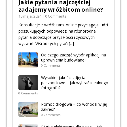
Jakie pytania najczęściej
zadajemy wróżbitom online?
10 maja, 2024 | 0 Comments
Konsultacje z wróżbitami online przyciągają ludzi
poszukujących odpowiedzi na różnorodne
pytania dotyczące przyszłości i życiowych
wyzwań. Wśród tych pytań
[...]
Od czego zacząć wybór aplikacji na
uprawnienia budowlane?
0 Comments
Wysokiej jakości zdjęcia
paszportowe – jak wybrać idealnego
fotografa?
0 Comments
Pomoc drogowa – co wchodzi w jej
zakres?
0 Comments
Biurka elektryczne dla dzieci – jak