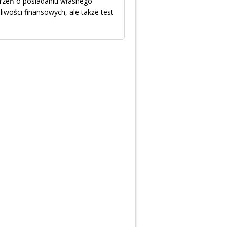
arzeń o posiadaniu własnego
iwości finansowych, ale także test