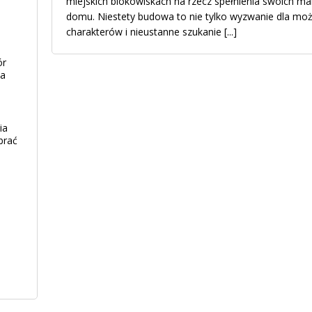
miejskich blokowiskach na rzecz spełnienia swoich m
domu. Niestety budowa to nie tylko wyzwanie dla możl
charakterów i nieustanne szukanie
[...]
ór
ia
ia
brać