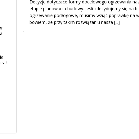
Decyzje dotyczące formy docelowego ogrzewania na
etapie planowania budowy. Jeśli zdecydujemy się na 
ogrzewanie podłogowe, musimy wziąć poprawkę na wie
bowiem, że przy takim rozwiązaniu nasza
[...]
ór
ia
ia
brać