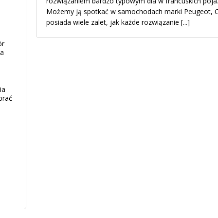
rozwiązaniem bardzo typowym dla w francuskich pojazd
Możemy ją spotkać w samochodach marki Peugeot, Ci
posiada wiele zalet, jak każde rozwiązanie
[...]
ór
ia
ia
brać