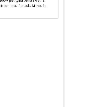
ów jest tylna belka skrętna.
troen oraz Renault. Mimo, że