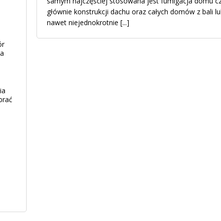
samym najczęściej stosowana jest fumigacja domu cz
głównie konstrukcji dachu oraz całych domów z bali l
nawet niejednokrotnie
[...]
ór
ia
ia
brać