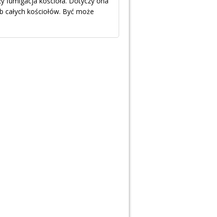
y fumigacja kościoła. Dotyczy ona
ub całych kościołów. Być może