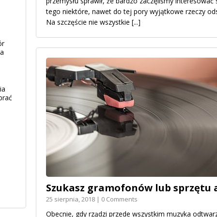
przemysłu sprawił, że bardzo zaczęliśmy interesować
tego niektóre, nawet do tej pory wyjątkowe rzeczy od
Na szczęście nie wszystkie
[...]
ór
ia
ia
brać
Szukasz gramofonów lub sprzętu
25 sierpnia, 2018 | 0 Comments
Obecnie, gdy rządzi przede wszystkim muzyka odtwar