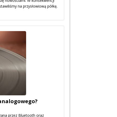
 się nowościami. W konsekwencji
stawiliśmy na przysłowiową półkę.
 analogowego?
zana przez Bluetooth oraz