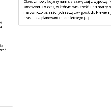
Okres zimowy kojarzy nam się zazwyczaj z wypoczyn
zimowymi. To czas, w którym większość ludzi marzy o
malowniczo ośnieżonych szczytów górskich. Niewiele 
czasie o zaplanowaniu sobie letniego
[...]
ór
ia
ia
brać