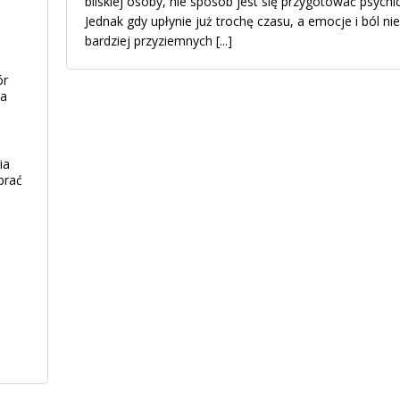
bliskiej osoby, nie sposób jest się przygotować psychi
Jednak gdy upłynie już trochę czasu, a emocje i ból 
bardziej przyziemnych
[...]
ór
ia
ia
brać