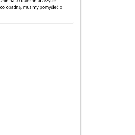
cznie na to bolesne przeżycie.
nieco opadną, musimy pomyśleć o