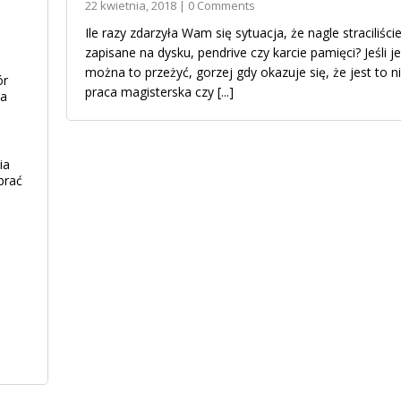
22 kwietnia, 2018 | 0 Comments
Ile razy zdarzyła Wam się sytuacja, że nagle straciliś
zapisane na dysku, pendrive czy karcie pamięci? Jeśli je
można to przeżyć, gorzej gdy okazuje się, że jest to 
ór
praca magisterska czy
[...]
ia
ia
brać