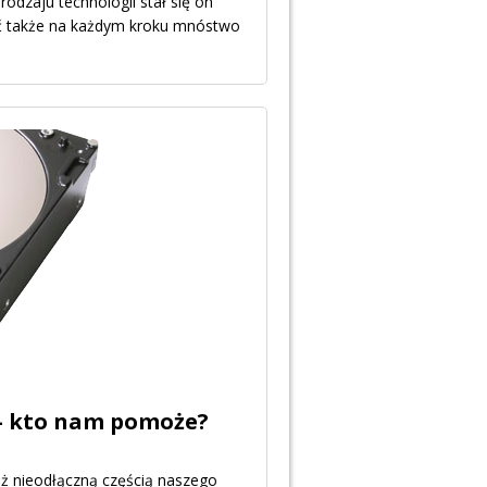
odzaju technologii stał się on
ć także na każdym kroku mnóstwo
 – kto nam pomoże?
uż nieodłączną częścią naszego