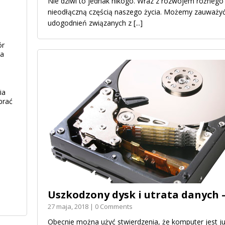
Nie dziwi to jednak nikogo. Wraz z rozwojem różnego r
nieodłączną częścią naszego życia. Możemy zauważy
udogodnień związanych z
[...]
ór
ia
ia
brać
Uszkodzony dysk i utrata danych
27 maja, 2018 | 0 Comments
Obecnie można użyć stwierdzenia, że komputer jest j