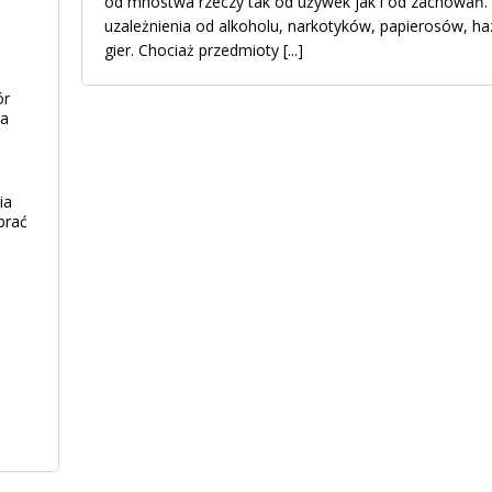
od mnóstwa rzeczy tak od używek jak i od zachowań. 
uzależnienia od alkoholu, narkotyków, papierosów, haza
gier. Chociaż przedmioty
[...]
ór
ia
ia
brać