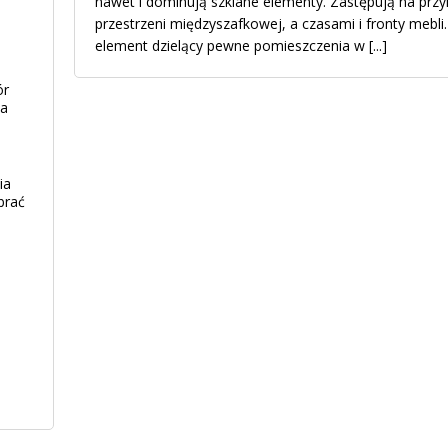
nawet i dominują szklane elementy. Zastępują na przyk
przestrzeni międzyszafkowej, a czasami i fronty mebli
element dzielący pewne pomieszczenia w
[...]
ór
ia
ia
brać