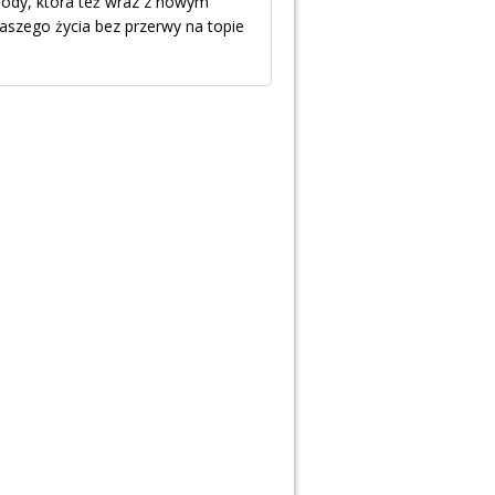
mody, która też wraz z nowym
aszego życia bez przerwy na topie