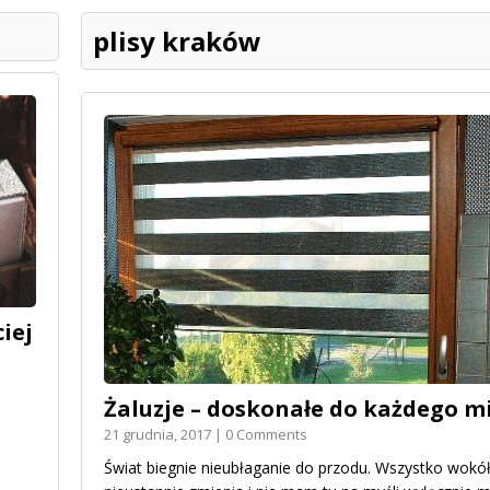
plisy kraków
iej
Żaluzje – doskonałe do każdego m
21 grudnia, 2017 | 0 Comments
Świat biegnie nieubłaganie do przodu. Wszystko wokół