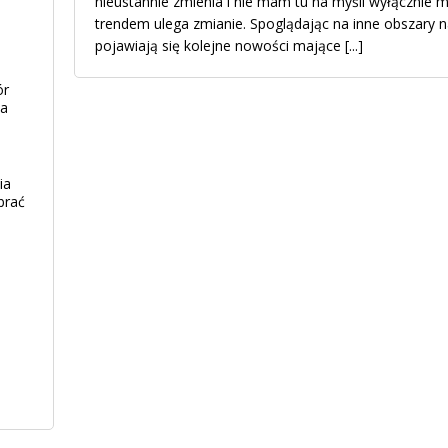
nieustannie zmienia i nie mam tu na myśli wyłącznie 
trendem ulega zmianie. Spoglądając na inne obszary n
pojawiają się kolejne nowości mające
[...]
ór
ia
ia
brać