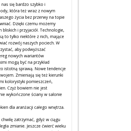
 nas się bardzo szybko i
mody, która też wraz z nowym
aszego życia bez przerwy na topie
rawniać. Dzięki czemu możemy
 bliskich i przyjaciół. Technologie,
 to tylko niektóre z nich, mające
iać rozwój naszych pociech. W
rzystać, aby podwyższać
ereg nowych wariantów
imi mogą być na przykład
o istotną sprawą. Nowe tendencje
zwojem. Zmieniają się też kierunki
mi kolorystyki pomieszczeń,
ien. Czyż bowiem nie jest
śnie wykończone ściany w salonie
ien dla aranżacji całego wnętrza.
 chwilę zatrzymać, gdyż w ciągu
legła zmianie. Jeszcze ćwierć wieku