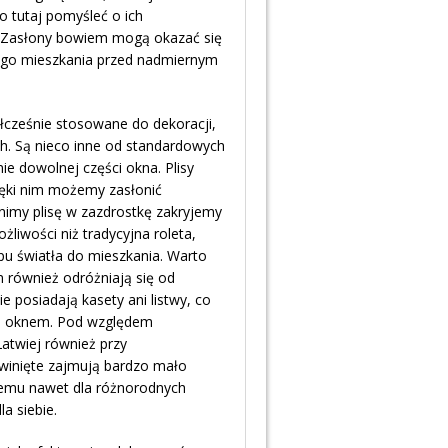
o tutaj pomyśleć o ich
y. Zasłony bowiem mogą okazać się
zego mieszkania przed nadmiernym
łcześnie stosowane do dekoracji,
ch. Są nieco inne od standardowych
nie dowolnej części okna. Plisy
ięki nim możemy zasłonić
enimy plisę w zazdrostkę zakryjemy
liwości niż tradycyjna roleta,
pu światła do mieszkania. Warto
 również odróżniają się od
e posiadają kasety ani listwy, co
nad oknem. Pod względem
Łatwiej również przy
winięte zajmują bardzo mało
czemu nawet dla różnorodnych
a siebie.