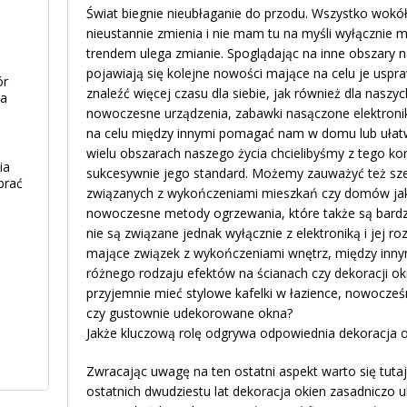
Świat biegnie nieubłaganie do przodu. Wszystko wokół
nieustannie zmienia i nie mam tu na myśli wyłącznie 
trendem ulega zmianie. Spoglądając na inne obszary n
pojawiają się kolejne nowości mające na celu je usp
ór
znaleźć więcej czasu dla siebie, jak również dla naszych
ia
nowoczesne urządzenia, zabawki nasączone elektroniką
na celu między innymi pomagać nam w domu lub ułatw
wielu obszarach naszego życia chcielibyśmy z tego ko
ia
sukcesywnie jego standard. Możemy zauważyć też sz
brać
związanych z wykończeniami mieszkań czy domów jak
nowoczesne metody ogrzewania, które także są bardz
nie są związane jednak wyłącznie z elektroniką i jej ro
mające związek z wykończeniami wnętrz, między inny
różnego rodzaju efektów na ścianach czy dekoracji ok
przyjemnie mieć stylowe kafelki w łazience, nowocze
czy gustownie udekorowane okna?
Jakże kluczową rolę odgrywa odpowiednia dekoracja ok
Zwracając uwagę na ten ostatni aspekt warto się tutaj
ostatnich dwudziestu lat dekoracja okien zasadniczo u