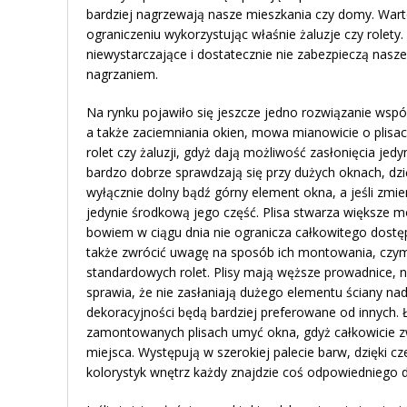
bardziej nagrzewają nasze mieszkania czy domy. Wart
ograniczeniu wykorzystując właśnie żaluzje czy rolet
niewystarczające i dostatecznie nie zabezpieczą nas
nagrzaniem.
Na rynku pojawiło się jeszcze jedno rozwiązanie wspó
a także zaciemniania okien, mowa mianowicie o plisa
rolet czy żaluzji, gdyż dają możliwość zasłonięcia jedy
bardzo dobrze sprawdzają się przy dużych oknach, dz
wyłącznie dolny bądź górny element okna, a jeśli zmi
jedynie środkową jego część. Plisa stwarza większe moż
bowiem w ciągu dnia nie ogranicza całkowitego dostę
także zwrócić uwagę na sposób ich montowania, czym
standardowych rolet. Plisy mają węższe prowadnice, ni
sprawia, że nie zasłaniają dużego elementu ściany 
dekoracyjności będą bardziej preferowane od innych. 
zamontowanych plisach umyć okna, gdyż całkowicie z
miejsca. Występują w szerokiej palecie barw, dzięki 
kolorystyk wnętrz każdy znajdzie coś odpowiedniego dl