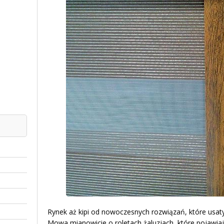
Rynek aż kipi od nowoczesnych rozwiązań, które usat
Mowa mianowicie o roletach żaluzjach, które pojawia