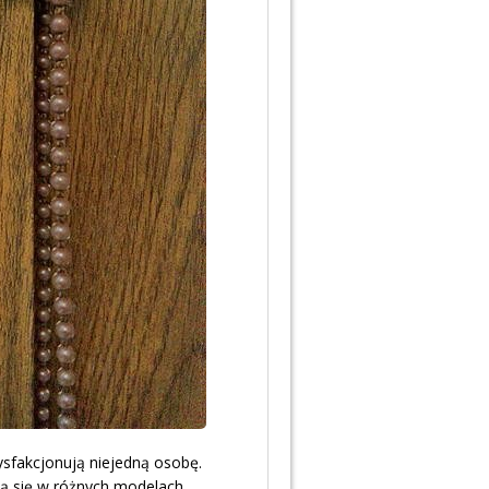
ysfakcjonują niejedną osobę.
ją się w różnych modelach