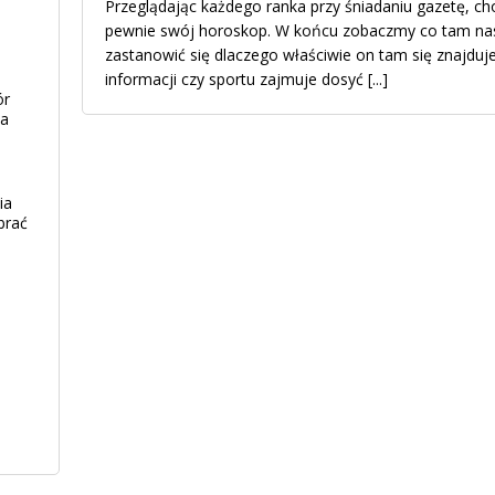
Przeglądając każdego ranka przy śniadaniu gazetę, cho
pewnie swój horoskop. W końcu zobaczmy co tam nas 
zastanowić się dlaczego właściwie on tam się znajd
informacji czy sportu zajmuje dosyć
[...]
ór
ia
ia
brać