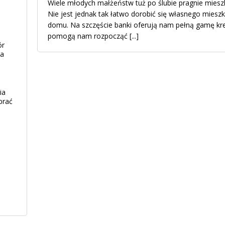
Wiele młodych małżeństw tuż po ślubie pragnie mies
Nie jest jednak tak łatwo dorobić się własnego miesz
domu. Na szczęście banki oferują nam pełną gamę kr
pomogą nam rozpocząć
[...]
ór
ia
ia
brać