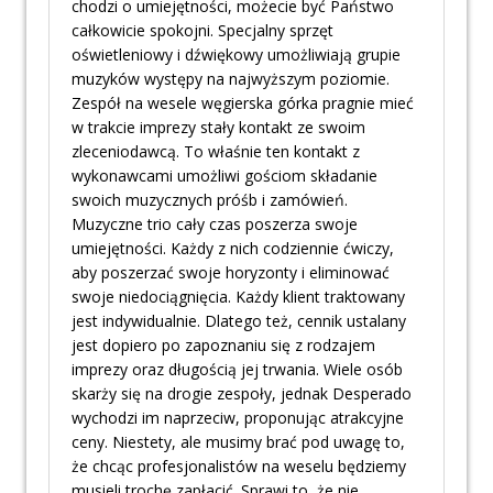
chodzi o umiejętności, możecie być Państwo
całkowicie spokojni. Specjalny sprzęt
oświetleniowy i dźwiękowy umożliwiają grupie
muzyków występy na najwyższym poziomie.
Zespół na wesele węgierska górka pragnie mieć
w trakcie imprezy stały kontakt ze swoim
zleceniodawcą. To właśnie ten kontakt z
wykonawcami umożliwi gościom składanie
swoich muzycznych próśb i zamówień.
Muzyczne trio cały czas poszerza swoje
umiejętności. Każdy z nich codziennie ćwiczy,
aby poszerzać swoje horyzonty i eliminować
swoje niedociągnięcia. Każdy klient traktowany
jest indywidualnie. Dlatego też, cennik ustalany
jest dopiero po zapoznaniu się z rodzajem
imprezy oraz długością jej trwania. Wiele osób
skarży się na drogie zespoły, jednak Desperado
wychodzi im naprzeciw, proponując atrakcyjne
ceny. Niestety, ale musimy brać pod uwagę to,
że chcąc profesjonalistów na weselu będziemy
musieli trochę zapłacić. Sprawi to, że nie