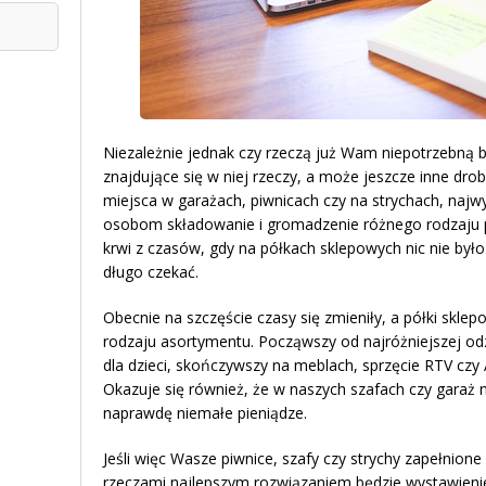
Niezależnie jednak czy rzeczą już Wam niepotrzebną b
znajdujące się w niej rzeczy, a może jeszcze inne dro
miejsca w garażach, piwnicach czy na strychach, najwy
osobom składowanie i gromadzenie różnego rodzaju
krwi z czasów, gdy na półkach sklepowych nic nie było
długo czekać.
Obecnie na szczęście czasy się zmieniły, a półki skle
rodzaju asortymentu. Począwszy od najróżniejszej odz
dla dzieci, skończywszy na meblach, sprzęcie RTV c
Okazuje się również, że w naszych szafach czy garaż
naprawdę niemałe pieniądze.
Jeśli więc Wasze piwnice, szafy czy strychy zapełnione
rzeczami najlepszym rozwiązaniem będzie wystawienie 