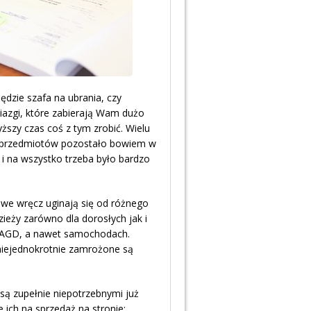
ędzie szafa na ubrania, czy
biazgi, które zabierają Wam dużo
ższy czas coś z tym zrobić. Wielu
 przedmiotów pozostało bowiem w
 i na wszystko trzeba było bardzo
powe wręcz uginają się od różnego
ieży zarówno dla dorosłych jak i
zy AGD, a nawet samochodach.
 niejednokrotnie zamrożone są
 są zupełnie niepotrzebnymi już
ich na sprzedaż na stronie: