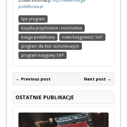
Źródło informacji:
http://www.ksiega-
podatkowa.pl
kpir program
książka przychodów i rozchodów
księga podatkowa
mała księgowość SKP
program dla biur rachunkowych
program księgowy SKP
← Previous post
Next post →
OSTATNIE PUBLIKACJE