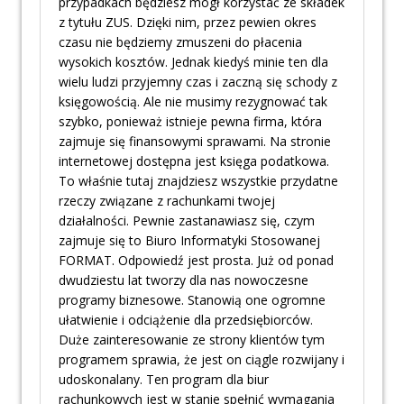
przypadkach będziesz mógł korzystać ze składek
z tytułu ZUS. Dzięki nim, przez pewien okres
czasu nie będziemy zmuszeni do płacenia
wysokich kosztów. Jednak kiedyś minie ten dla
wielu ludzi przyjemny czas i zaczną się schody z
księgowością. Ale nie musimy rezygnować tak
szybko, ponieważ istnieje pewna firma, która
zajmuje się finansowymi sprawami. Na stronie
internetowej dostępna jest księga podatkowa.
To właśnie tutaj znajdziesz wszystkie przydatne
rzeczy związane z rachunkami twojej
działalności. Pewnie zastanawiasz się, czym
zajmuje się to Biuro Informatyki Stosowanej
FORMAT. Odpowiedź jest prosta. Już od ponad
dwudziestu lat tworzy dla nas nowoczesne
programy biznesowe. Stanowią one ogromne
ułatwienie i odciążenie dla przedsiębiorców.
Duże zainteresowanie ze strony klientów tym
programem sprawia, że jest on ciągle rozwijany i
udoskonalany. Ten program dla biur
rachunkowych jest w stanie spełnić wymagania