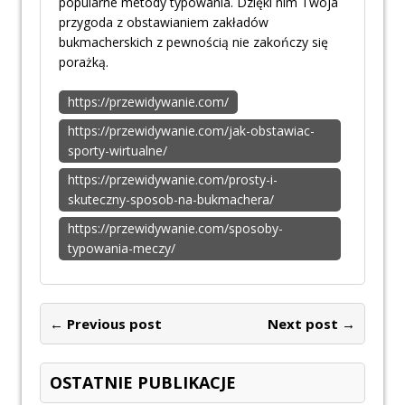
popularne metody typowania. Dzięki nim Twoja
przygoda z obstawianiem zakładów
bukmacherskich z pewnością nie zakończy się
porażką.
https://przewidywanie.com/
https://przewidywanie.com/jak-obstawiac-
sporty-wirtualne/
https://przewidywanie.com/prosty-i-
skuteczny-sposob-na-bukmachera/
https://przewidywanie.com/sposoby-
typowania-meczy/
← Previous post
Next post →
OSTATNIE PUBLIKACJE