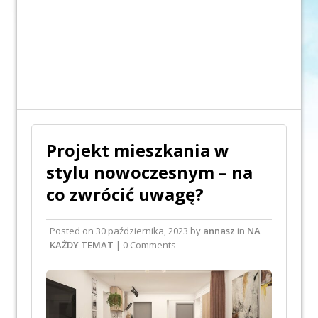
Projekt mieszkania w
stylu nowoczesnym – na
co zwrócić uwagę?
Posted on
30 października, 2023
by
annasz
in
NA
KAŻDY TEMAT
| 0 Comments