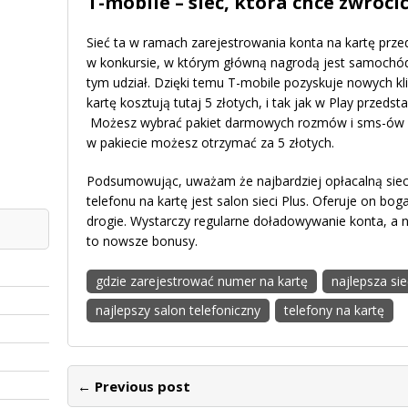
T-mobile – sieć, która chce zwróci
Sieć ta w ramach zarejestrowania konta na kartę prze
w konkursie, w którym główną nagrodą jest samochód.
tym udział. Dzięki temu T-mobile pozyskuje nowych kl
kartę kosztują tutaj 5 złotych, i tak jak w Play przeds
Możesz wybrać pakiet darmowych rozmów i sms-ów do
w pakiecie możesz otrzymać za 5 złotych.
Podsumowując, uważam że najbardziej opłacalną sie
telefonu na kartę jest salon sieci Plus. Oferuje on bog
drogie. Wystarczy regularne doładowywanie konta, a n
to nowsze bonusy.
gdzie zarejestrować numer na kartę
najlepsza sie
najlepszy salon telefoniczny
telefony na kartę
← Previous post