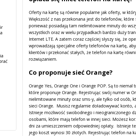
Oferty na kartę są równie popularne jak oferty, w kt
Większość z nas przekonana jest do telefonów, które
ponieważ posiadają tam nielimitowane minuty do wsz
ór
wszystkich oraz w wielu przypadkach bardzo duży tra
ia
Internet LTE. A zatem coraz częściej słyszy się, że 
wprowadzają specjalne oferty telefonów na kartę, ab
klientów i przekonać stałych, że telefon na kartę ró
ia
rozwiązaniem.
brać
Co proponuje sieć Orange?
Orange Yes, Orange One i Orange POP. Są to niemal tr
które proponuje Orange. Rejestrując swój numer w Or
nielimitowane minuty oraz sms-y, ale tylko od osób, 
sieci Orange. Musisz regularnie doładowywać konto, a
Istnieje możliwość swobodnego i nieograniczonego d
osobami, które mają telefon w innej sieci. Możesz korz
dni za umieszczeniem odpowiedniej opłaty. Istnieje te
jego koszt wynosi 30 złotych. Rejestrując telefon na