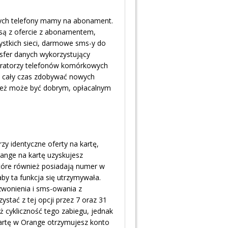
órych telefony mamy na abonament.
 są z ofercie z abonamentem,
ystkich sieci, darmowe sms-y do
nsfer danych wykorzystujący
operatorzy telefonów komórkowych
y cały czas zdobywać nowych
wnież może być dobrym, opłacalnym
zy identyczne oferty na kartę,
ange na kartę uzyskujesz
które również posiadają numer w
by ta funkcja się utrzymywała.
zwonienia i sms-owania z
ystać z tej opcji przez 7 oraz 31
ż cykliczność tego zabiegu, jednak
 kartę w Orange otrzymujesz konto