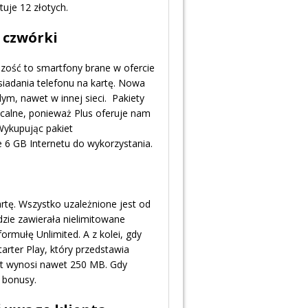
tuje 12 złotych.
j czwórki
szość to smartfony brane w ofercie
siadania telefonu na kartę. Nowa
m, nawet w innej sieci. Pakiety
acalne, ponieważ Plus oferuje nam
Wykupując pakiet
 6 GB Internetu do wykorzystania.
rtę. Wszystko uzależnione jest od
ędzie zawierała nielimitowane
rmułę Unlimited. A z kolei, gdy
arter Play, który przedstawia
art wynosi nawet 250 MB. Gdy
 bonusy.