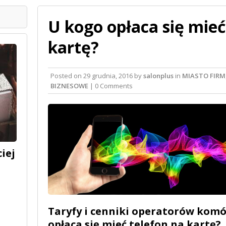
U kogo opłaca się mieć
kartę?
Posted on
29 grudnia, 2016
by
salonplus
in
MIASTO FIRM
BIZNESOWE
| 0 Comments
iej
Taryfy i cenniki operatorów kom
opłaca się mieć telefon na kartę?