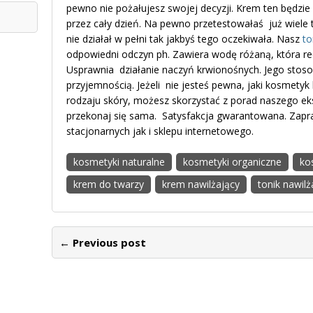
pewno nie pożałujesz swojej decyzji. Krem ten będzie 
przez cały dzień. Na pewno przetestowałaś już wiele 
nie działał w pełni tak jakbyś tego oczekiwała. Nasz
to
odpowiedni odczyn ph. Zawiera wodę różaną, która re
Usprawnia działanie naczyń krwionośnych. Jego stosow
przyjemnością. Jeżeli nie jesteś pewna, jaki kosmetyk
rodzaju skóry, możesz skorzystać z porad naszego ek
przekonaj się sama. Satysfakcja gwarantowana. Zap
stacjonarnych jak i sklepu internetowego.
kosmetyki naturalne
kosmetyki organiczne
ko
krem do twarzy
krem nawilżający
tonik nawilż
← Previous post