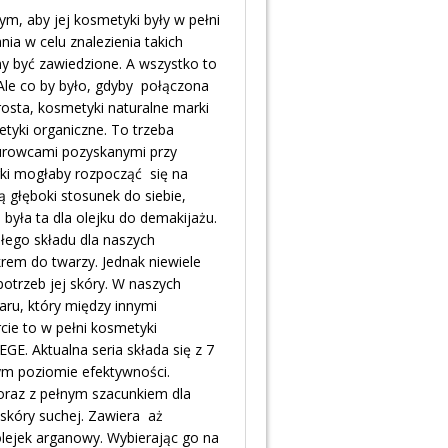
ym, aby jej kosmetyki były w pełni
nia w celu znalezienia takich
y być zawiedzione. A wszystko to
 Ale co by było, gdyby połączona
rosta, kosmetyki naturalne marki
tyki organiczne. To trzeba
surowcami pozyskanymi przy
rki mogłaby rozpocząć się na
ą głęboki stosunek do siebie,
była ta dla olejku do demakijażu.
łego składu dla naszych
krem do twarzy. Jednak niewiele
potrzeb jej skóry. W naszych
aru, który między innymi
cie to w pełni kosmetyki
GE. Aktualna seria składa się z 7
m poziomie efektywności.
 oraz z pełnym szacunkiem dla
skóry suchej. Zawiera aż
olejek arganowy. Wybierając go na