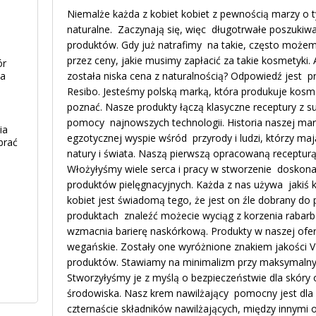
Niemalże każda z kobiet kobiet z pewnością marzy o t
naturalne. Zaczynają się, więc długotrwałe poszukiwa
produktów. Gdy już natrafimy na takie, często możem
przez ceny, jakie musimy zapłacić za takie kosmetyki.
ór
ia
została niska cena z naturalnością? Odpowiedź jest p
Resibo. Jesteśmy polską marką, która produkuje kosme
poznać. Nasze produkty łączą klasyczne receptury z 
pomocy najnowszych technologii. Historia naszej ma
ia
egzotycznej wyspie wśród przyrody i ludzi, którzy maj
brać
natury i świata. Naszą pierwszą opracowaną recepturą 
Włożyłyśmy wiele serca i pracy w stworzenie doskona
produktów pielęgnacyjnych. Każda z nas używa jakiś 
kobiet jest świadomą tego, że jest on źle dobrany do 
produktach znaleźć możecie wyciąg z korzenia rabarb
wzmacnia barierę naskórkową. Produkty w naszej ofer
wegańskie. Zostały one wyróżnione znakiem jakości VE
produktów. Stawiamy na minimalizm przy maksymalny
Stworzyłyśmy je z myślą o bezpieczeństwie dla skóry
środowiska. Nasz krem nawilżający pomocny jest dla 
czternaście składników nawilżających, między innymi 